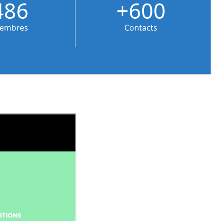
486
+600
embres
Contacts