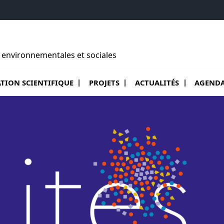
s environnementales et sociales
ue l'ITES ?
e sous menu de Animation Scientifique
Ouvrir le sous menu de Projets
TION SCIENTIFIQUE
PROJETS
ACTUALITÉS
AGEND