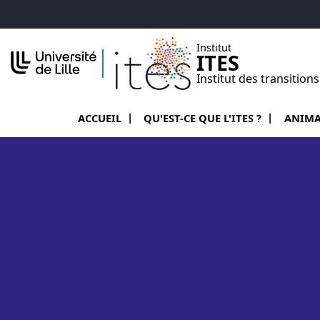
Accéder au menu principal
Accéder au contenu
Institut
ITES
Institut des transition
Ouvrir le sous menu de Qu'est-ce q
Ouvrir l
ACCUEIL
QU'EST-CE QUE L'ITES ?
ANIMA