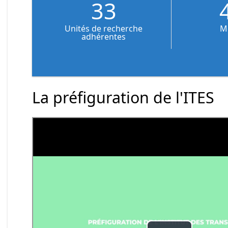
33
Unités de recherche
M
adhérentes
La préfiguration de l'ITES