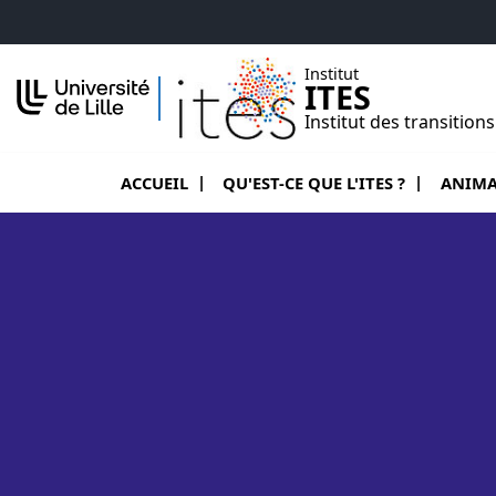
Accéder au menu principal
Accéder au contenu
Institut
ITES
Institut des transition
Ouvrir le sous menu de Qu'est-ce q
Ouvrir l
ACCUEIL
QU'EST-CE QUE L'ITES ?
ANIMA