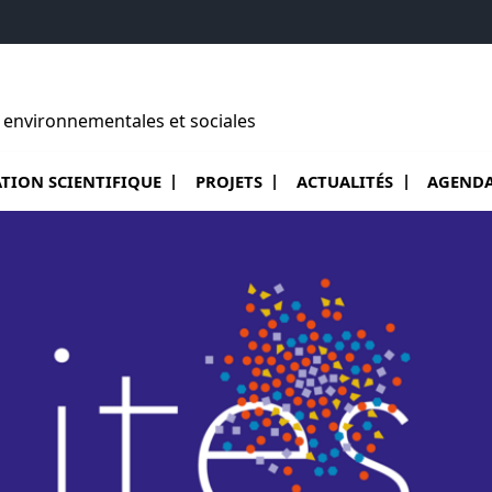
s environnementales et sociales
ue l'ITES ?
e sous menu de Animation Scientifique
Ouvrir le sous menu de Projets
TION SCIENTIFIQUE
PROJETS
ACTUALITÉS
AGEND